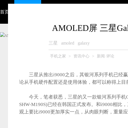
首页
资讯中心
视频
智能硬件
产品大全
众测商城
AMOLED屏 三星Gal
三星
amoled
galaxy
手机之家
>
资讯中心
>
新闻·评论
三星从推出i9000之后，其银河系列手机已经
论从手机硬件配置还是使用体验，都可以称得上目
今天，笔者获悉，三星的又一款银河系列手机Galaxy 
SHW-M190S)已经在韩国正式发布。和i9000相比，三星G
观上要比i9000更加厚实一点，从肉眼判断，重量应该