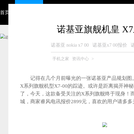
首页
资讯中心
视频
智能硬件
产品大全
众测商城
诺基亚旗舰机皇 X7
诺基亚 nokia x7 00
诺基亚x7 00报价
手机之家
资讯中心
>
记得在几个月前曝光的一张诺基亚产品规划图上
X系列旗舰机型X7-00的踪迹。或许是距离揭开神
了，今天，这款备受关注的X系列旗舰终于现身！而
城，商家睿风电讯报价2899元，喜欢的用户请多多