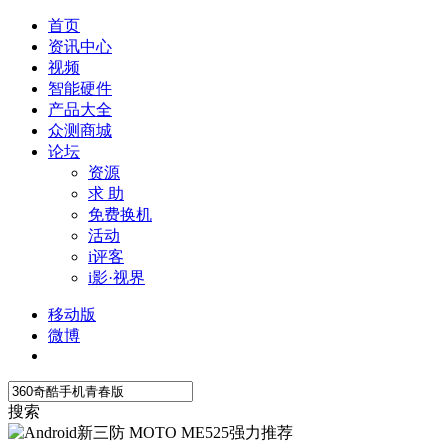
首页
资讯中心
视频
智能硬件
产品大全
众测商城
论坛
资源
求 助
免费换机
活动
i评客
i影·视界
移动版
微博
搜索