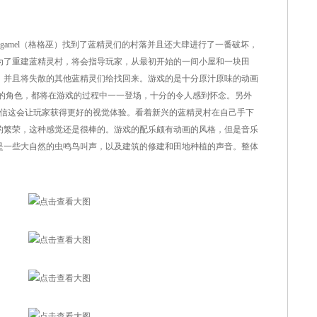
中，Gargamel（格格巫）找到了蓝精灵们的村落并且还大肆进行了一番破坏，
为了重建蓝精灵村，将会指导玩家，从最初开始的一间小屋和一块田
，并且将失散的其他蓝精灵们给找回来。游戏的是十分原汁原味的动画
现的角色，都将在游戏的过程中一一登场，十分的令人感到怀念。另外
质，相信这会让玩家获得更好的视觉体验。看着新兴的蓝精灵村在自己手下
的繁荣，这种感觉还是很棒的。游戏的配乐颇有动画的风格，但是音乐
是一些大自然的虫鸣鸟叫声，以及建筑的修建和田地种植的声音。整体