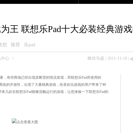
产品大全
众测商城
论坛
移动版
为王 联想乐Pad十大必装经典游
联想
推荐
乐pad
讯中心
>
蛛丝马迹
| 2011-11-10 |
著，有些商场已经出现卖断货的情况发现，而联想乐Pad所使用的
，靠其系统的开放性，出现了大量精典游戏，给喜欢玩游戏的用户带来了种
来几款在联想乐Pad能够流畅运行的游戏，让您体验一下联想乐Pad的