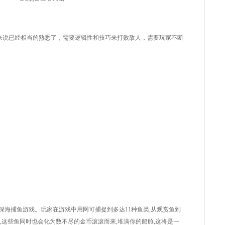
说已经相当的熟悉了，需要逻辑性和技巧来打败敌人，需要玩家不断
是一款深海捕鱼游戏。玩家在游戏中用网可捕捉到多达11种鱼类,从观赏鱼到
时,这些鱼同时也会化为数不尽的金币滚滚而来,堆满你的船舱,这将是一