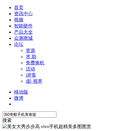
首页
资讯中心
视频
智能硬件
产品大全
众测商城
论坛
资源
求 助
免费换机
活动
i评客
i影·视界
移动版
微博
搜索