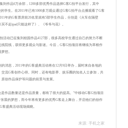
作品6万余部，1200多部优秀作品选择G客G拍平台发行，其中
的学生。在2011年已有1000多万观众通过G客G拍平台点播观看了G客
2011年的G客票房前20名里就有5部学生作品，分别是《火车在隔壁
买不起ipad只能这样了》、《爷爷与花》。
活动已征集到校园作品4127部，很多高校学生通过自己的努力不断
无线院线，获得更多观众与影迷。今后，G客G拍项目将继续为草根作
现梦想。
息，2011年的G客盛典活动将在12月9日举办，届时来自各地的
，交流G客创作心得。同时，还有电影界、娱乐圈的知名人士参加，共
、原创作品保护等问题的前景与发展。
是作品数量还是作品质量，都有了很大的提高。”中移动G客G拍项目
就了张晨的梦想，而今年将有更多的优秀G客走上舞台，开启他们的创作
的G客盛典活动现场揭晓。
来源: 手机之家