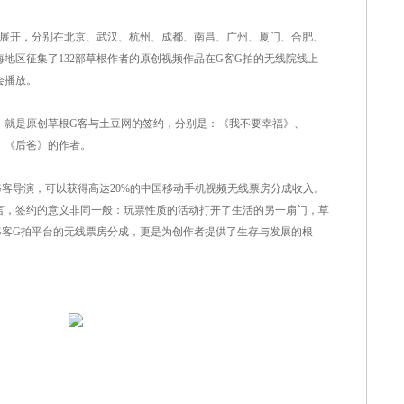
开，分别在北京、武汉、杭州、成都、南昌、广州、厦门、合肥、
地区征集了132部草根作者的原创视频作品在G客G拍的无线院线上
会播放。
就是原创草根G客与土豆网的签约，分别是：《我不要幸福》、
、《后爸》的作者。
导演，可以获得高达20%的中国移动手机视频无线票房分成收入。
言，签约的意义非同一般：玩票性质的活动打开了生活的另一扇门，草
G客G拍平台的无线票房分成，更是为创作者提供了生存与发展的根