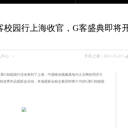
产品大全
众测商城
论坛
移动版
客校园行上海收官，G客盛典即将
讯中心
>
手机之家
| 2011-11-21 |
G客G拍校园行活动来到了上海，中国移动视频基地与土豆网在同济大
G拍优秀作品观影会活动，本场观影会标志着历时两个月的G客G拍校园