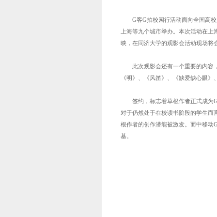
G客G拍校园行活动面向全国高校展
上海等九个城市举办。本次活动在上海
映，在同济大学的观影会活动现场将
此次观影会还有一个重要的内容，
《明》、《风笛》、《缺爱缺心眼》
签约，标志着草根作者正式成为G客
对于仍然处于在校读书阶段的学生而
根作者的创作潜能被激发。而中移动
基。