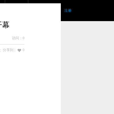
登录
|
注册
开幕
访问：
0
分享到
|
0