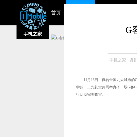
首页
资讯中心
视频
智能硬件
G
手机之家
资
11月18日，辗转全国九大城市的
学的一二九礼堂共同举办了一场G客
行活动完美收官。