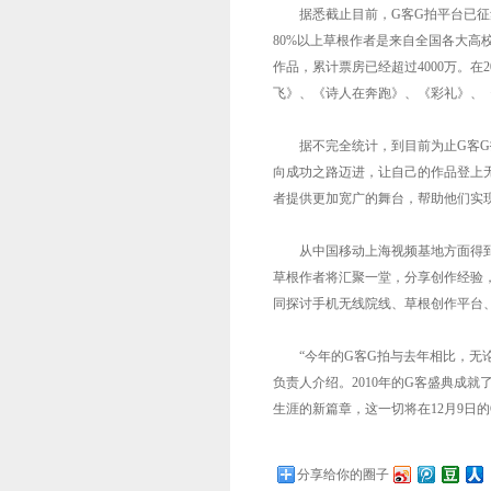
据悉截止目前，G客G拍平台已征集到
80%以上草根作者是来自全国各大高校
作品，累计票房已经超过4000万。在
飞》、《诗人在奔跑》、《彩礼》、《
据不完全统计，到目前为止G客G拍
向成功之路迈进，让自己的作品登上
者提供更加宽广的舞台，帮助他们实
从中国移动上海视频基地方面得到的消
草根作者将汇聚一堂，分享创作经验
同探讨手机无线院线、草根创作平台
“今年的G客G拍与去年相比，无论
负责人介绍。2010年的G客盛典成
生涯的新篇章，这一切将在12月9日
分享给你的圈子