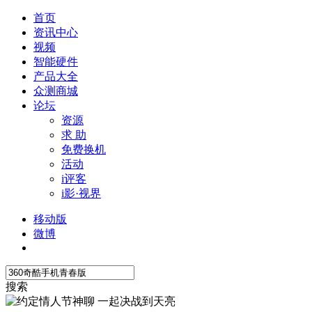
首页
资讯中心
视频
智能硬件
产品大全
众测商城
论坛
资源
求 助
免费换机
活动
i评客
i影·视界
移动版
微博
搜索