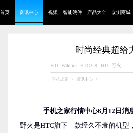
首页
资讯中心
视频
智能硬件
产品大全
众测商城
时尚经典超给力 H
HTC Wildfire
HTC G8
HTC 野火
手机之家
>
资讯中心
>
手机之家行情中心6月12日消
野火是HTC旗下一款经久不衰的机型