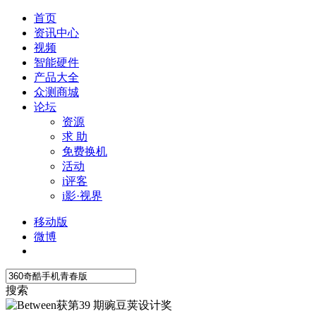
首页
资讯中心
视频
智能硬件
产品大全
众测商城
论坛
资源
求 助
免费换机
活动
i评客
i影·视界
移动版
微博
搜索