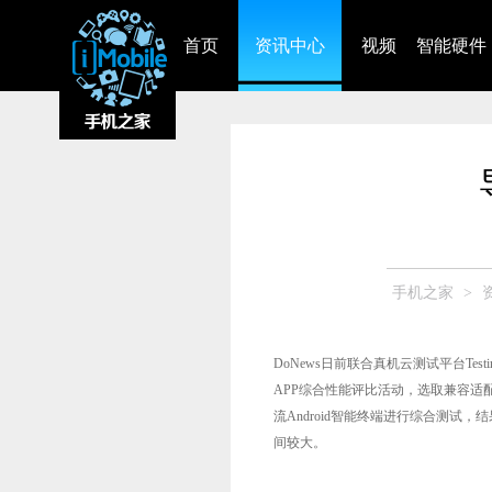
首页
资讯中心
视频
智能硬件
手机之家
>
DoNews日前联合真机云测试平台Tes
APP综合性能评比活动，选取兼容适配
流Android智能终端进行综合测
间较大。