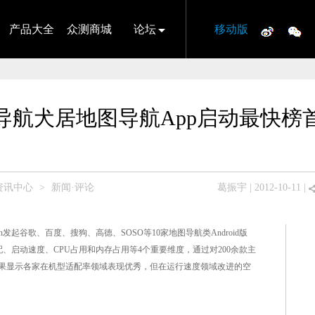
产品大全
众测商城
论坛
移动版
导航犬居地图导航App启动最快榜
资讯中心
>
新闻·评论
葛振宇
| 2012-10-11 |
tin发起谷歌、百度、搜狗、高德、SOSO等10家地图导航类Android版
、启动速度、CPU占用和内存占用等4个重要维度，通过对200余款主
试，结果显示各家在机型适配率领域表现优秀，但在运行速度领域改进的空