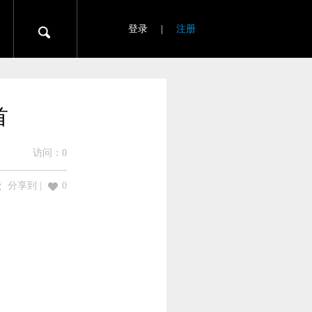
登录
|
注册
首
访问：
0
分享到
|
0