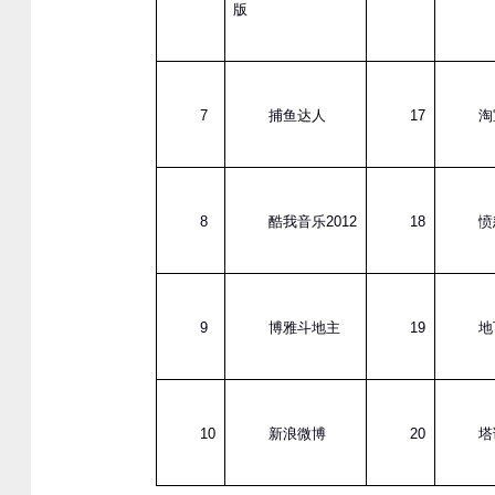
版
7
捕鱼达人
17
淘
8
酷我音乐
2012
18
愤
9
博雅斗地主
19
地
10
新浪微博
20
塔