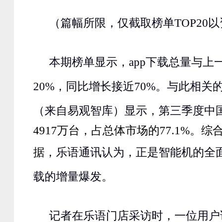
（篇幅所限，仅截取榜单
TOP20
以
本期榜单显示，
app
下载总量与上
20%
，同比增长接近
70%
。与此相关
（来自易观智库）显示，第三季度中
4917
万台，占总体市场的
77.1%
。综
据，
乐语通讯认为，正是智能机的全
载的增量爆发。
记者在乐语门店采访时，一位用户