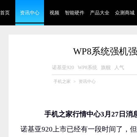
首页
资讯中心
视频
智能硬件
产品大全
众测商城
WP8系统强机强机
诺基亚920
WP8系统
旗舰
人气
手机之家
>
资讯中心
手机之家行情中心3月27日消
诺基亚920上市已经有一段时间了，