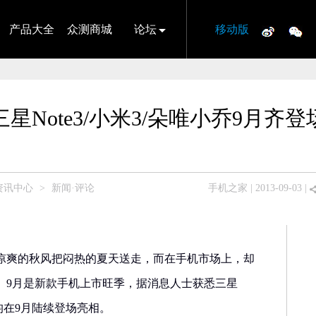
产品大全
众测商城
论坛
移动版
三星Note3/小米3/朵唯小乔9月齐登
资讯中心
>
新闻·评论
手机之家
| 2013-09-03 |
凉爽的秋风把闷热的夏天送走，而在手机市场上，却
。9月是新款手机上市旺季，据消息人士获悉三星
乔均在9月陆续登场亮相。