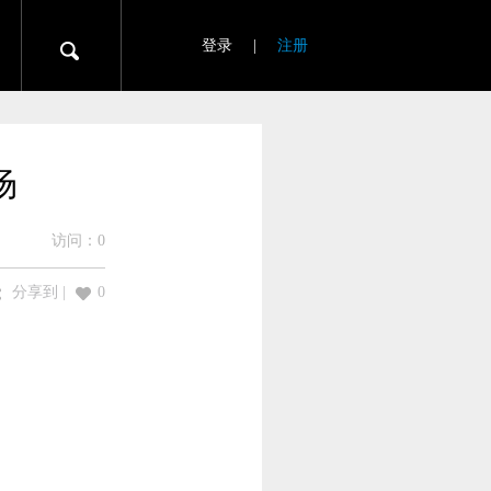
登录
|
注册
场
访问：
0
分享到
|
0