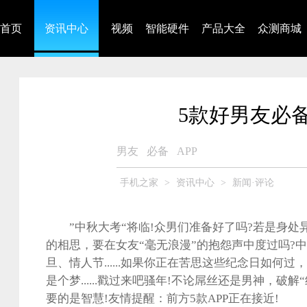
首页
资讯中心
视频
智能硬件
产品大全
众测商城
5款好男友必
男友
必备
APP
手机之家
>
资讯中心
>
新闻·评论
”中秋大考“将临!众男们准备好了吗?若是身处
的相思，要在女友“毫无浪漫”的抱怨声中度过吗?
旦、情人节......如果你正在苦思这些纪念日如何
是个梦......戳过来吧骚年!不论屌丝还是男神，破
要的是智慧!友情提醒：前方5款APP正在接近!