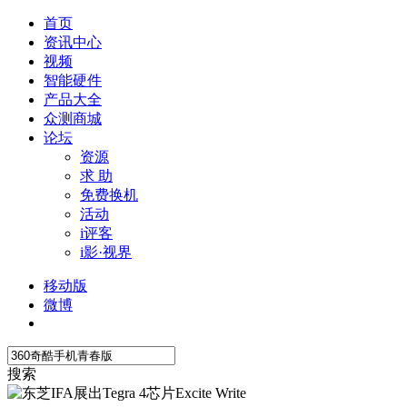
首页
资讯中心
视频
智能硬件
产品大全
众测商城
论坛
资源
求 助
免费换机
活动
i评客
i影·视界
移动版
微博
搜索