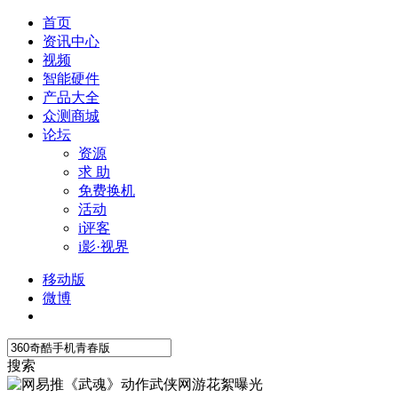
首页
资讯中心
视频
智能硬件
产品大全
众测商城
论坛
资源
求 助
免费换机
活动
i评客
i影·视界
移动版
微博
搜索