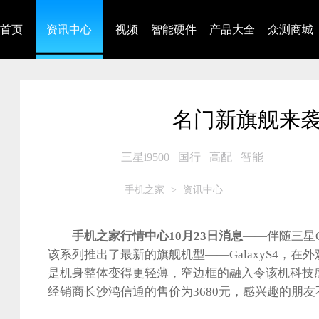
首页
资讯中心
视频
智能硬件
产品大全
众测商城
名门新旗舰来袭 三
三星i9500
国行
高配
智能
手机之家
>
资讯中心
手机之家行情中心10月23日消息
——伴随三星Ga
该系列推出了最新的旗舰机型——GalaxyS4，在
是机身整体变得更轻薄，窄边框的融入令该机科技
经销商长沙鸿信通的售价为3680元，感兴趣的朋