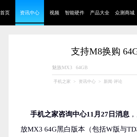
首页
资讯中心
视频
智能硬件
产品大全
众测商城
支持M8换购 6
魅族MX3
64GB
手机之家
>
资讯中心
>
新闻·评论
手机之家咨询中心11月27日消息
，
放MX3 64G黑白版本（包括W版与