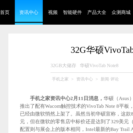
首页
资讯中心
视频
智能硬件
产品大全
众测商城
32G华硕VivoT
32GB大储存
华硕VivoTab Note8
手机之家
>
资讯中心
>
新闻·评论
手机之家资讯中心2月11日消息，
华硕（Asu
推出了配有Wacom触控技术的VivoTab Note 
已经由微软悄然上架了。虽然当初华硕宣称，这款8
元，但在微软的零售店中标价还是达到了329美元（
配置则与展会上的版本相同，Intel最新的Bay Trail