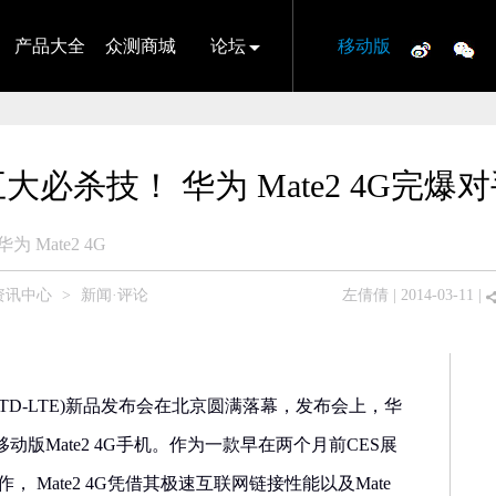
产品大全
众测商城
论坛
移动版
大必杀技！ 华为 Mate2 4G完爆
华为 Mate2 4G
资讯中心
>
新闻·评论
左倩倩
| 2014-03-11 |
4G(TD-LTE)新品发布会在北京圆满落幕，发布会上，华
版Mate2 4G手机。作为一款早在两个月前CES展
 Mate2 4G凭借其极速互联网链接性能以及Mate