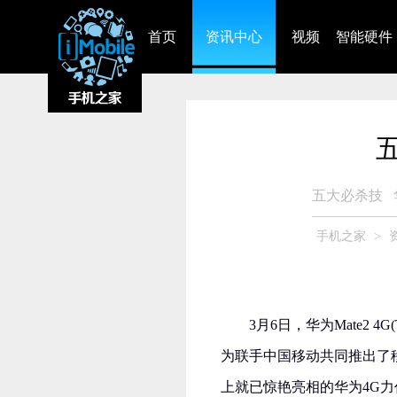
首页
资讯中心
视频
智能硬件
五
五大必杀技
手机之家
>
3月6日，华为Mate2 
为联手中国移动共同推出了移动
上就已惊艳亮相的华为4G力作，