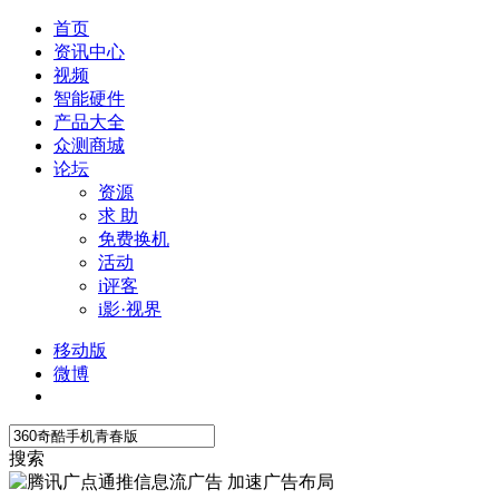
首页
资讯中心
视频
智能硬件
产品大全
众测商城
论坛
资源
求 助
免费换机
活动
i评客
i影·视界
移动版
微博
搜索