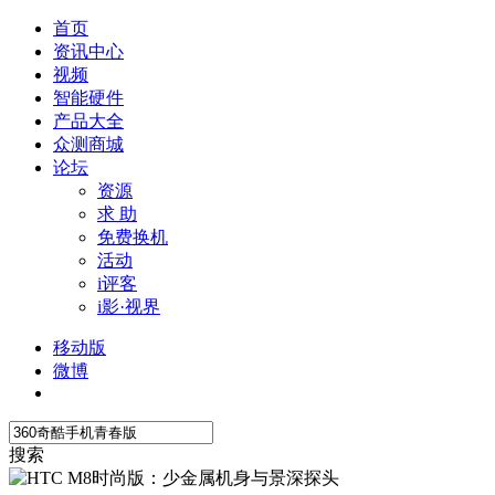
首页
资讯中心
视频
智能硬件
产品大全
众测商城
论坛
资源
求 助
免费换机
活动
i评客
i影·视界
移动版
微博
搜索