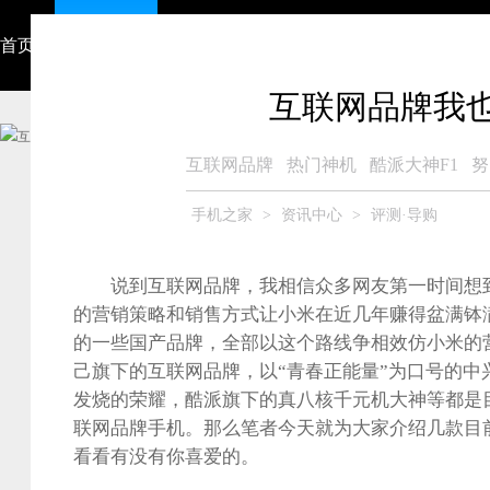
首页
资讯中心
视频
智能硬件
产品大全
众测商城
互联网品牌我也
互联网品牌
热门神机
酷派大神F1
努
手机之家
>
资讯中心
>
评测·导购
说到互联网品牌，我相信众多网友第一时间想到
的营销策略和销售方式让小米在近几年赚得盆满钵
的一些国产品牌，全部以这个路线争相效仿小米的
己旗下的互联网品牌，以“青春正能量”为口号的中
发烧的荣耀，酷派旗下的真八核千元机大神等都是
联网品牌手机。那么笔者今天就为大家介绍几款目
看看有没有你喜爱的。