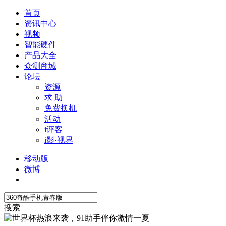
首页
资讯中心
视频
智能硬件
产品大全
众测商城
论坛
资源
求 助
免费换机
活动
i评客
i影·视界
移动版
微博
搜索