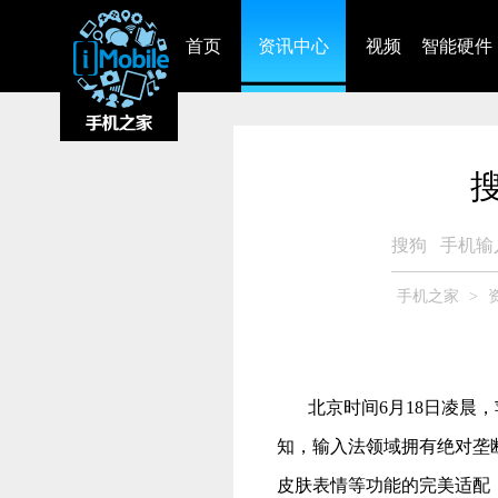
首页
资讯中心
视频
智能硬件
搜
搜狗
手机输
手机之家
>
北京时间
6
月
18
日凌晨，
知，输入法领域拥有绝对垄
皮肤表情等功能的完美适配