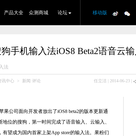
产品大全
众测商城
论坛
移动版
狗手机输入法iOS8 Beta2语音云
入法
资讯中心
>
新闻·评论
任立洁
| 2014-06-23 |
苹果公司面向开发者放出了
iOS8 beta2
的版本更新通
断地位的搜狗，第一时间完成了语音输入、云输入、
，有望成为国内首家上架
App store
的输入法。果粉们