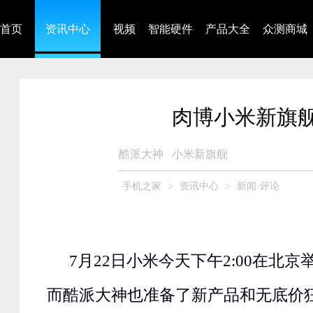
首页
资讯中心
视频
智能硬件
产品大全
众测商城
肉博小米新旗舰
酷派大神
小米新旗舰
手机之家
>
资讯中心
>
新闻·评论
7月22日小米今天下午2:00在北
而酷派大神也准备了新产品和无底价