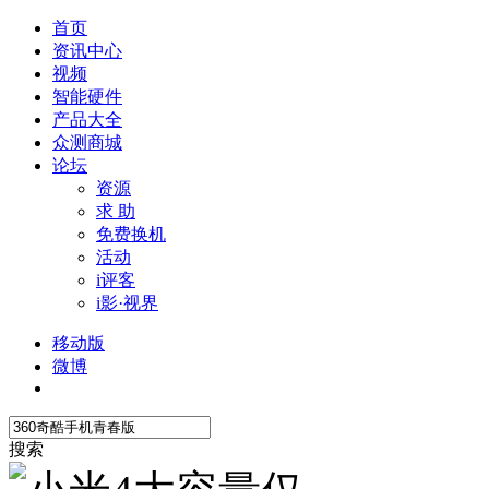
首页
资讯中心
视频
智能硬件
产品大全
众测商城
论坛
资源
求 助
免费换机
活动
i评客
i影·视界
移动版
微博
搜索