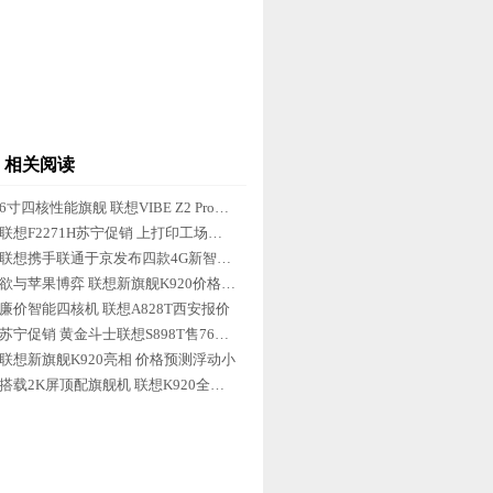
相关阅读
6寸四核性能旗舰 联想VIBE Z2 Pro评测
联想F2271H苏宁促销 上打印工场手机打
联想携手联通于京发布四款4G新智能机
欲与苹果博弈 联想新旗舰K920价格曝光
廉价智能四核机 联想A828T西安报价
苏宁促销 黄金斗士联想S898T售769元
联想新旗舰K920亮相 价格预测浮动小
搭载2K屏顶配旗舰机 联想K920全球首发