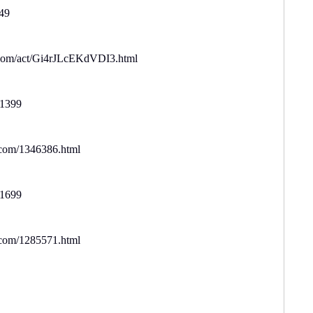
49
om/act/Gi4rJLcEKdVDI3.html
399
om/1346386.html
699
om/1285571.html