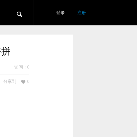
登录
|
注册
够拼
访问：
0
分享到
|
0