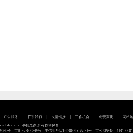
广告服务
|
联系我们
|
友情链接
|
工作机会
|
免责声明
|
网站
16 imobile.com.cn 手机之家 所有权利保留
79639号 京ICP证090349号 电信业务审批[2009]字第281号 京公网安备：110105001