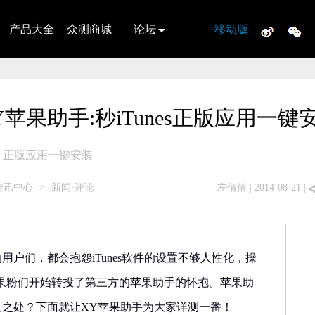
产品大全
众测商城
论坛
移动版
Y苹果助手:秒iTunes正版应用一键
正版应用一键安装
资讯中心
>
新闻·评论
左倩倩
| 2014-08-21 |
件的用户们，都会抱怨iTunes软件的设置不够人性化，操
果粉们开始转投了第三方的苹果助手的怀抱。苹果助
何过人之处？下面就让XY苹果助手为大家详测一番！