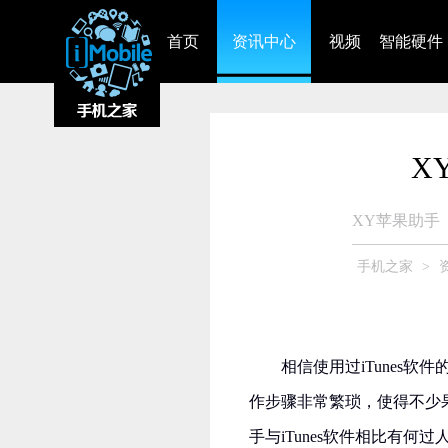
首页
资讯中心
视频
智能硬件
X
XY苹果助手
手机之家
>
相信使用过iTunes软
作步骤非常繁琐，使得不少
手与iTunes软件相比有