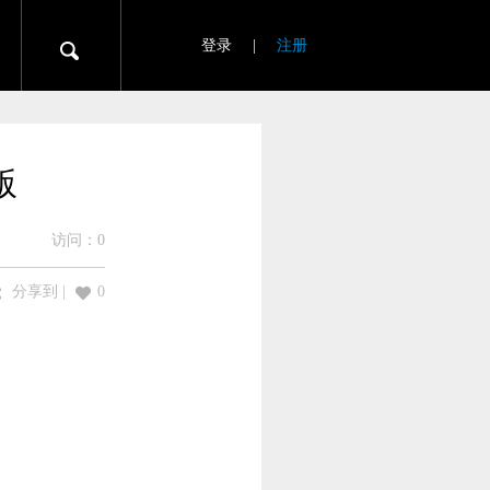
登录
|
注册
版
访问：
0
分享到
|
0