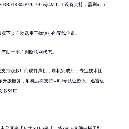
303B/FIR302B/702/706等4M flash设备支持，需刷mini
认情况下会自动选用干扰较小的无线信道。
，有助于用户判断联网状态。
3.3版支持众多厂商硬件刷机，刷机完成后，专业技术团
升级服务，刷机后将支持wifidog认证协议、迅雷远
多SSID。
主分区格式化为NTFS格式，将xunlei文件夹拷贝到