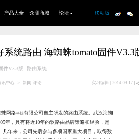
产品大全
众测商城
论坛
移动版
好系统路由 海蜘蛛tomato固件V3.3
o固件V3.3版
路由系统
资讯中心
>
新闻·评论
实习编辑
| 2014-09-17 |
蜘蛛网络
有限公司自主研发的路由系统。武汉海蜘
科技
005年，具有将近10年的软路由品牌策略和经验，是
。几年来，公司先后参与多项国家重大项目，取得数