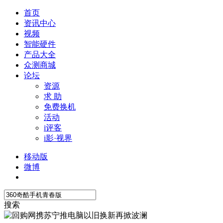
首页
资讯中心
视频
智能硬件
产品大全
众测商城
论坛
资源
求 助
免费换机
活动
i评客
i影·视界
移动版
微博
搜索