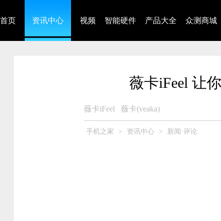
首页
资讯中心
视频
智能硬件
产品大全
众测商城
薇卡iFeel
薇卡iFeel
薇卡(veaka)
手机之家
>
资讯中心
>
新闻·评论