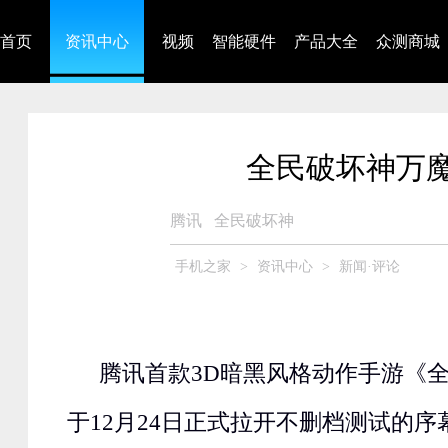
首页
资讯中心
视频
智能硬件
产品大全
众测商城
全民破坏神万魔
腾讯
全民破坏神
手机之家
>
资讯中心
>
新闻·评论
腾讯首款3D暗黑风格动作手游《
于12月24日正式拉开不删档测试的序