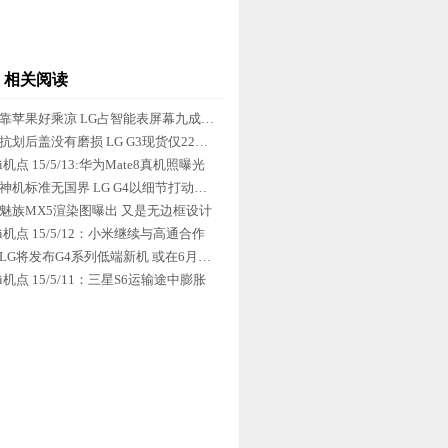
相关阅读
靠苹果好乘凉 LG占智能表屏幕九成市场
抗划后盖没有磨损 LG G3现货仅2299元
i机点 15/5/13:华为Mate8真机照曝光
神机标准无国界 LG G4以细节打动世界
魅族MX5渲染图曝出 又是无边框设计
i机点 15/5/12：小米继续与高通合作
LG将发布G4系列低端新机 或在6月推出
i机点 15/5/11：三星S6运输途中膨胀