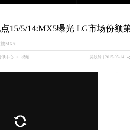
产品大全
众测商城
论坛
移动版
机点15/5/14:MX5曝光 LG市场份额
族MX5
资讯中心
>
视频
吴汶铮
| 2015-05-14 |