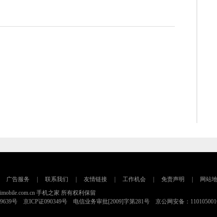
广告服务
|
联系我们
|
友情链接
|
工作机会
|
免责声明
|
网站
16 imobile.com.cn 手机之家 所有权利保留
79639号 京ICP证090349号 电信业务审批[2009]字第281号 京公网安备：110105001