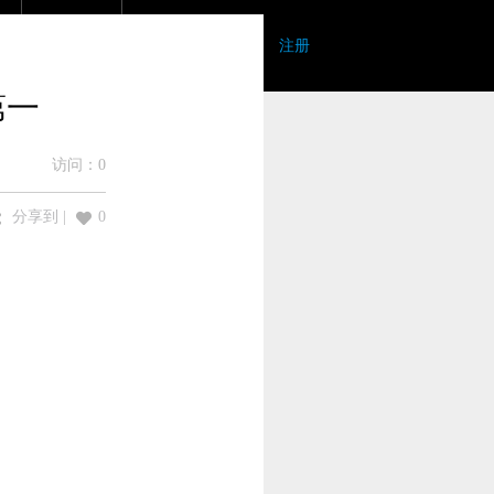
登录
|
注册
第一
访问：
0
分享到
|
0