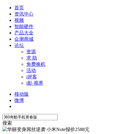
首页
资讯中心
视频
智能硬件
产品大全
众测商城
论坛
资源
求 助
免费换机
活动
i评客
i影·视界
移动版
微博
搜索