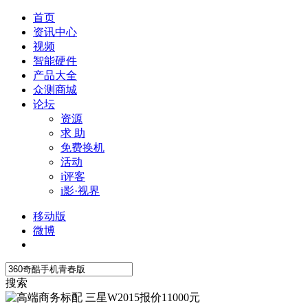
首页
资讯中心
视频
智能硬件
产品大全
众测商城
论坛
资源
求 助
免费换机
活动
i评客
i影·视界
移动版
微博
搜索