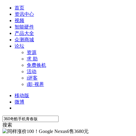
首页
资讯中心
视频
智能硬件
产品大全
众测商城
论坛
资源
求 助
免费换机
活动
i评客
i影·视界
移动版
微博
搜索