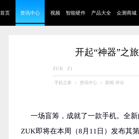
首页
资讯中心
视频
智能硬件
产品大全
众测商城
开起“神器”之旅
ZUK
Z1
手机之家
>
资讯中心
>
新闻·评论
一场盲筹，成就了一款手机。全新
ZUK即将在本周（8月11日）发布其