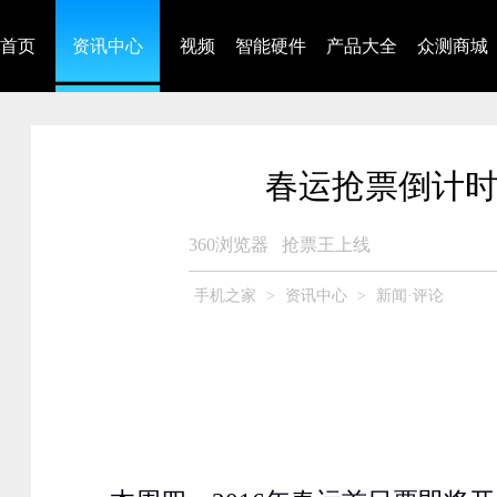
首页
资讯中心
视频
智能硬件
产品大全
众测商城
春运抢票倒计时
360浏览器
抢票王上线
手机之家
>
资讯中心
>
新闻·评论