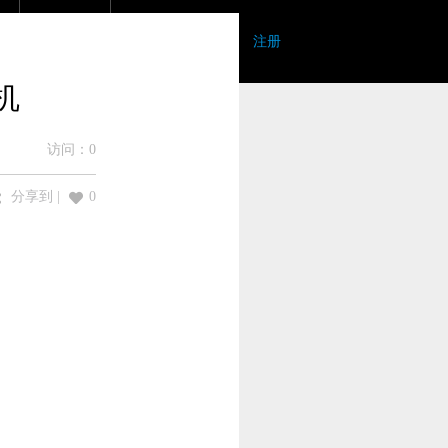
登录
|
注册
机
访问：
0
分享到
|
0