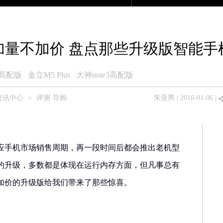
产品大全
众测商城
论坛
移动版
加量不加价 盘点那些升级版智能手
us高配版
金立M5 Plus
大神note3高配版
资讯中心
>
评测·导购
朱亚男
| 2016-01-06 |
应手机市场销售周期，再一段时间后都会推出老机型
的升级，多数都是体现在运行内存方面，但凡事总有
加价的升级版给我们带来了那些惊喜。