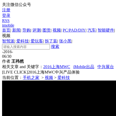
关注微信公众号
注册
登录
RSS
imobile
首页
|
新闻
|
导购
|
评测
|
图赏
|
视频
|
PC/PAD/DIY
|
汽车
|
智能硬件
|
视频
智驾派
|
爱科技
|
爱玩客
|
拆了装
|
张小黑
|
搜索
-2016-
06/30
作者
王祎然
相关文章 and 关键字：
2016上海MWC
iMobile出品
中兴展台
[LIVE CLICK]2016上海MWC中兴产品体验
当前位置：
手机之家
>
视频
>
爱科技