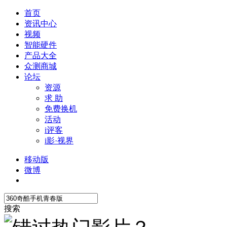
首页
资讯中心
视频
智能硬件
产品大全
众测商城
论坛
资源
求 助
免费换机
活动
i评客
i影·视界
移动版
微博
搜索