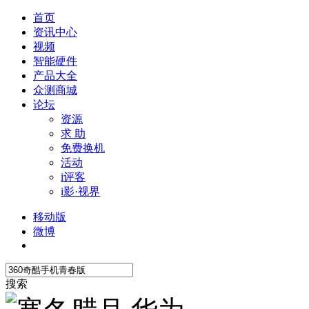
首页
资讯中心
视频
智能硬件
产品大全
众测商城
论坛
资源
求 助
免费换机
活动
i评客
i影·视界
移动版
微博
搜索