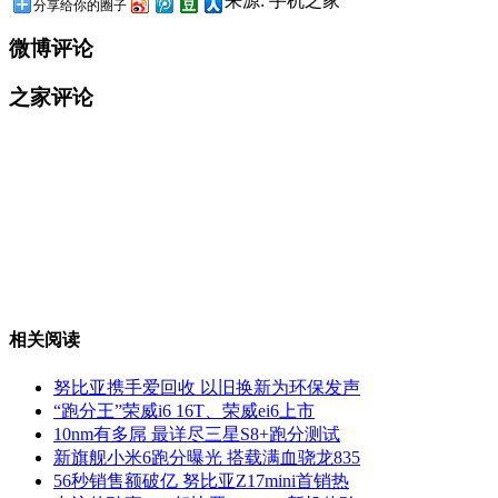
来源: 手机之家
分享给你的圈子
微博评论
之家评论
相关阅读
努比亚携手爱回收 以旧换新为环保发声
“跑分王”荣威i6 16T、荣威ei6上市
10nm有多屌 最详尽三星S8+跑分测试
新旗舰小米6跑分曝光 搭载满血骁龙835
56秒销售额破亿 努比亚Z17mini首销热