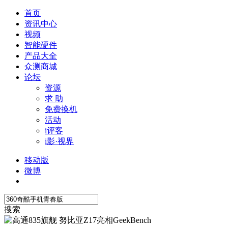
首页
资讯中心
视频
智能硬件
产品大全
众测商城
论坛
资源
求 助
免费换机
活动
i评客
i影·视界
移动版
微博
搜索