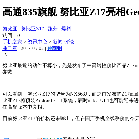
高通835旗舰 努比亚Z17亮相Gee
努比亚
努比亚Z17
跑分
爆料
访问：
0
手机之家
>
资讯中心
>
新闻·评论
曲子章
| 2017-05-02 |
分享到
|
0
努比亚最近的动作不算小，先是发布了中高端性价比产品Z17min
参数。
可以看到，努比亚Z17的型号为NX563J，而之前发布的Z17mini
比亚Z17将预装Android 7.1.1系统，届时nubia U
在高配版本中亮相。
目前努比亚Z17的价格还未曝出，但在国产手机全线涨价的今天