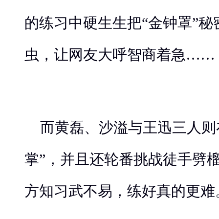
的练习中硬生生把“金钟罩”秘
虫，让网友大呼智商着急……
而黄磊、沙溢与王迅三人则
掌”，并且还轮番挑战徒手劈
方知习武不易，练好真的更难