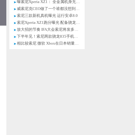
曝索尼Xperia XZ1： 全金属机身无隔断
威索尼克CEO做了一个谁都没想到的决定
索尼三款新机真机曝光 运行安卓8.0
索尼Xperia XZ1跑分曝光 配备骁龙835
放大招的节奏 IFA大会索尼将发多款新
下半年见！索尼两款骁龙835手机现身
相比较索尼 微软 Xbox在日本销量惨淡