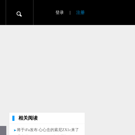
登录
|
注册
相关阅读
将于iFa发布 心心念的索尼ZX1c来了