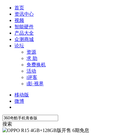
首页
资讯中心
视频
智能硬件
产品大全
众测商城
论坛
资源
求 助
免费换机
活动
i评客
i影·视界
移动版
微博
搜索