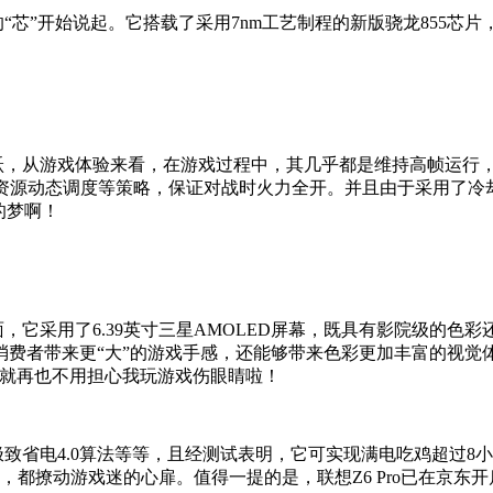
的“芯”开始说起。它搭载了采用7nm工艺制程的新版骁龙855芯片
的飞跃，从游戏体验来看，在游戏过程中，其几乎都是维持高帧运
法和系统资源动态调度等策略，保证对战时火力全开。并且由于采用
的梦啊！
方面，它采用了6.39英寸三星AMOLED屏幕，既具有影院级的
费者带来更“大”的游戏手感，还能够带来色彩更加丰富的视觉体验
妈就再也不用担心我玩游戏伤眼睛啦！
配了极致省电4.0算法等等，且经测试表明，它可实现满电吃鸡超过8
，都撩动游戏迷的心扉。值得一提的是，联想Z6 Pro已在京