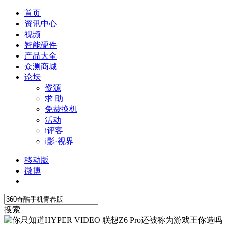
首页
资讯中心
视频
智能硬件
产品大全
众测商城
论坛
资源
求 助
免费换机
活动
i评客
i影·视界
移动版
微博
搜索