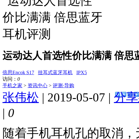
运动达人首选性价比满满 倍思
倍思Encok S17
挂耳式蓝牙耳机
IPX5
访问：
0
手机之家
>
资讯中心
>
评测·导购
张伟松
| 2019-05-07 |
分享
|
0
随着手机耳机孔的取消，