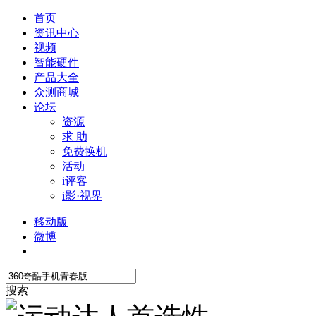
首页
资讯中心
视频
智能硬件
产品大全
众测商城
论坛
资源
求 助
免费换机
活动
i评客
i影·视界
移动版
微博
搜索