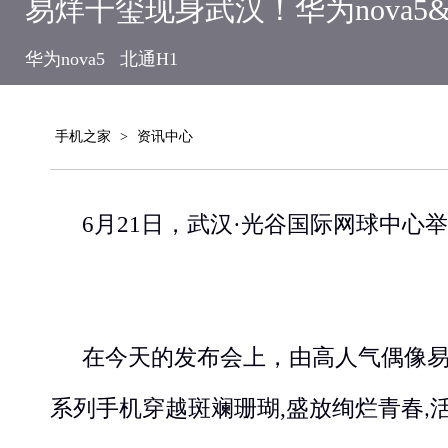
易烊千玺现身武汉！华为nova5
华为nova5
北通H1
手机之家
>
资讯中心
6
月
21
日，
武汉
·光谷国际网球中心
举
在今天的发布会上，由高人气偶像
系列手机
穿越斑斓珊瑚
,
盛放绚烂青春
,